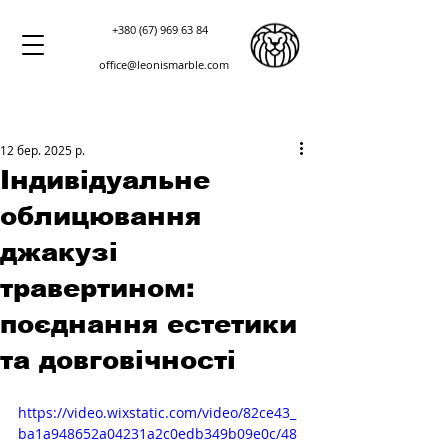
+380 (67) 969 63 84
office@leonismarble.com
12 бер. 2025 р.
Індивідуальне
облицювання
джакузі
травертином:
поєднання естетики
та довговічності
https://video.wixstatic.com/video/82ce43_
ba1a948652a04231a2c0edb349b09e0c/48