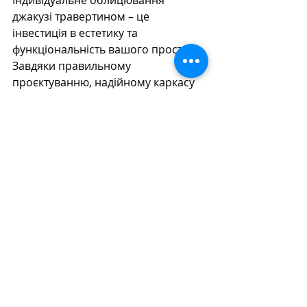
джакузі травертином – це 
інвестиція в естетику та 
функціональність вашого простору. 
Завдяки правильному 
проєктуванню, надійному каркасу 
та якісному монтажу ви отримуєте 
довговічний та стильний елемент 
інтер’єру, що дарує комфорт і 
розкіш на довгі роки.
Останні пости
Дивитися всі