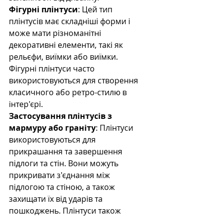
Фігурні плінтуси
: Цей тип 
плінтусів має складніші форми і 
може мати різноманітні 
декоративні елементи, такі як 
рельєфи, виїмки або виїмки. 
Фігурні плінтуси часто 
використовуються для створення 
класичного або ретро-стилю в 
інтер'єрі.
Застосування плінтусів з 
мармуру або граніту
: Плінтуси 
використовуються для 
прикрашання та завершення 
підлоги та стін. Вони можуть 
прикривати з'єднання між 
підлогою та стіною, а також 
захищати їх від ударів та 
пошкоджень. Плінтуси також 