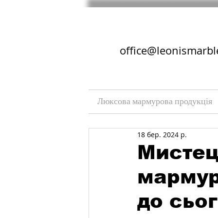
office@leonismarbl
Люксова мармурова продукція
18 бер. 2024 р.
Мистец
мармур
до сьо