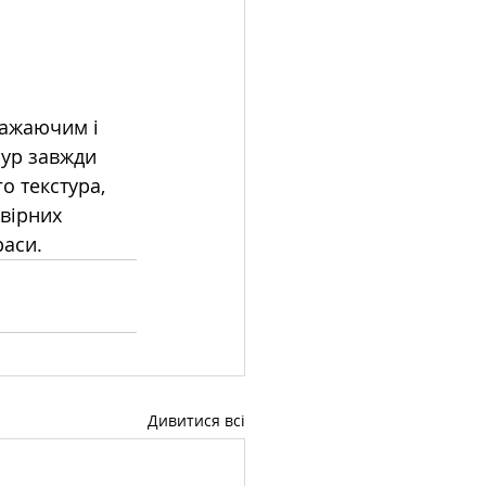
ражаючим і 
мур завжди 
о текстура, 
вірних 
раси.
Дивитися всі