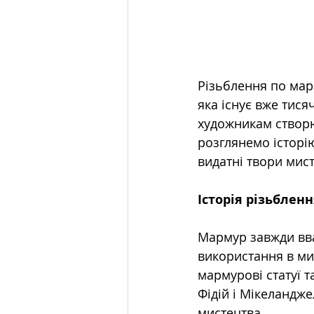
Різьблення по мар
яка існує вже тися
художникам створю
розглянемо історію
видатні твори мист
Історія різьблен
Мармур завжди вва
використання в мис
мармурові статуї 
Фідій і Мікеландже
мистецтва.