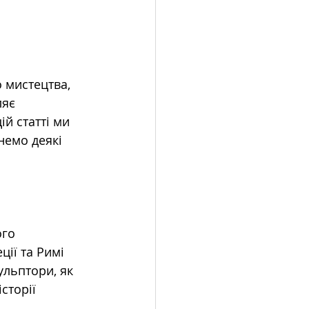
мистецтва, 
яє 
й статті ми 
немо деякі 
го 
ції та Римі 
льптори, як 
сторії 