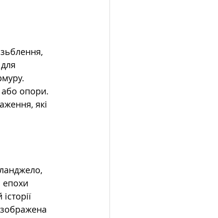
зьблення, 
 для 
муру. 
 або опори. 
ження, які 
ланджело, 
 епохи 
історії 
 зображена 