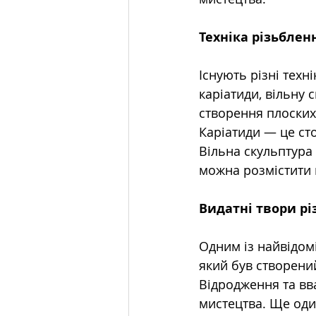
Техніка різьблен
Існують різні тех
каріатиди, вільну 
створення плоских
Каріатиди — це сто
Вільна скульптура
можна розмістити 
Видатні твори рі
Одним із найвідом
який був створени
Відродження та вва
мистецтва. Ще оди