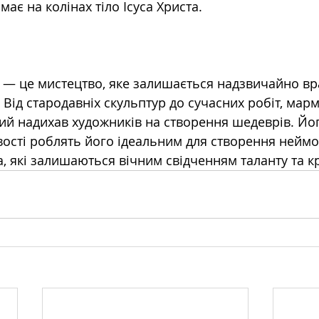
має на колінах тіло Ісуса Христа.
 — це мистецтво, яке залишається надзвичайно в
Від стародавніх скульптур до сучасних робіт, мар
ий надихав художників на створення шедеврів. Йог
вості роблять його ідеальним для створення неймо
, які залишаються вічним свідченням таланту та к