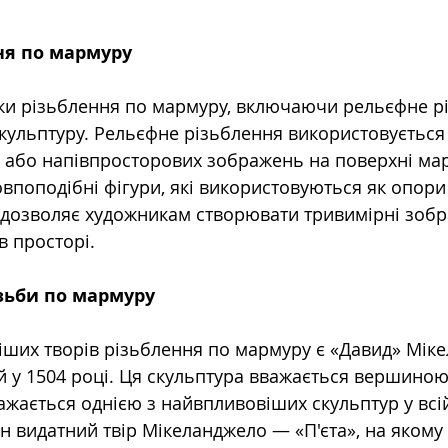
ня по мармуру
ніки різьблення по мармуру, включаючи рельєфне рі
скульптуру. Рельєфне різьблення використовується
 або напівпросторових зображень на поверхні мар
впоподібні фігури, які використовуються як опори
 дозволяє художникам створювати тривимірні зобра
в просторі.
зьби по мармуру
іших творів різьблення по мармуру є «Давид» Міке
й у 1504 році. Ця скульптура вважається вершиною
жається однією з найвпливовіших скульптур у всій 
н видатний твір Мікеланджело — «П'єта», на якому