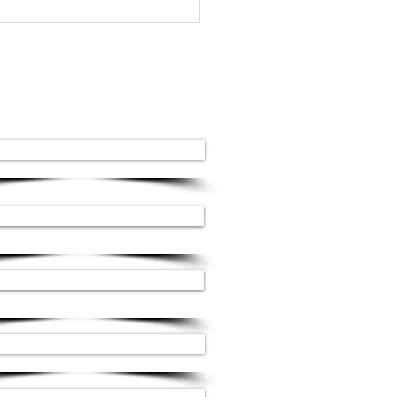
ки з українського
чного кварциту
м 1117: сучасний
ль і довговічність
Наші послуги
Сходи з каменю
екоративне облицювння
Гідроабразивна різка
Роботи ЧПУ