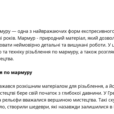
муру — одна з найвражаючих форм експресивного 
чі років. Мармур - природний матеріал, який дозвол
вати неймовірно детальні та вишукані роботи. У ці
 та техніку різьблення по мармуру, а також розгля
ецтва.
ня по мармуру
жався розкішним матеріалом для різьблення, а йо
тецтві бере свій початок з глибокої давнини. У Гре
та рельєфи вважалися вершиною мистецтва. Такі ску
ло, створили шедеври, які назавжди залишилися в і