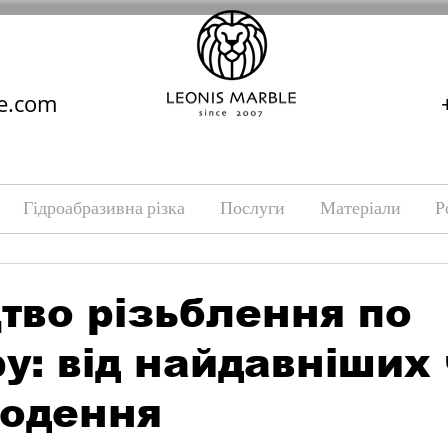
e.com
Гідроабразивна різка
Послуги
Матеріали
Р
тво різьблення по
у: від найдавніших 
годення