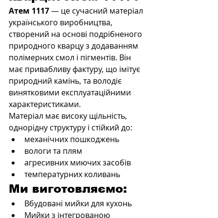
Атем 1117
 — це сучасний матеріал 
українського виробництва, 
створений на основі подрібненого 
природного кварцу з додаванням 
полімерних смол і пігментів. Він 
має привабливу фактуру, що імітує 
природний камінь, та володіє 
винятковими експлуатаційними 
характеристиками.
Матеріал має високу щільність, 
однорідну структуру і стійкий до:
механічних пошкоджень
вологи та плям
агресивних миючих засобів
температурних коливань
Ми виготовляємо:
Вбудовані мийки для кухонь
Мийки з інтегрованою 