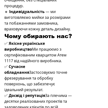
очищення, без спеціальних 
процедур.
🔹 
Індивідуальність
 — ми 
виготовляємо мийки за розмірами 
та побажаннями замовника, 
враховуючи кожну деталь дизайну.
Чому обирають нас?
✅ 
Якісне українське 
виробництво
Ми працюємо з 
сертифікованим кварцитом Атем 
1117 від надійного виробника.
✅ 
Сучасне 
обладнання
Застосовуємо точне 
фрезерування та обробку 
поверхонь, що забезпечує 
ідеальний результат.
✅ 
Досвід і репутація
За плечима — 
десятки реалізованих проектів та 
задоволених клієнтів по всій 