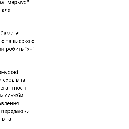
ва "мармур" 
 але 
бами, є 
ою та високою 
и робить їхні 
рмурові 
 сходів та 
егантності 
м служби.
овлення 
, передаючи 
в та 