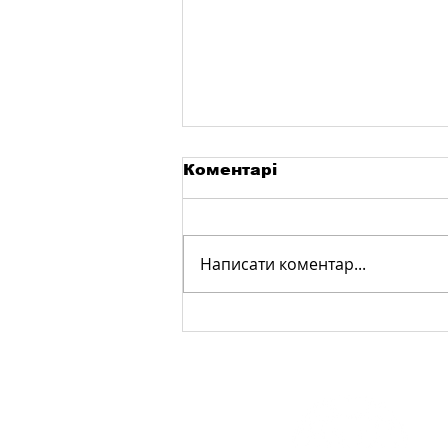
Коментарі
Написати коментар...
Виготовлення виробів
з склотекстоліту
фрезерувальним
станком: точність,
надійність та
функціональність