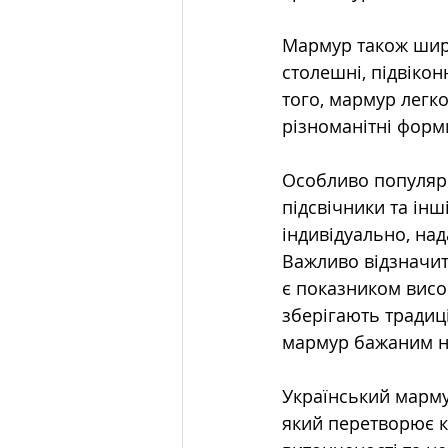
Мармур також широ
столешні, підвіконн
того, мармур легко
різноманітні форми
Особливо популярні
підсвічники та ін
індивідуально, на
Важливо відзначит
є показником висок
зберігають традиц
мармур бажаним н
Український марму
який перетворює ко