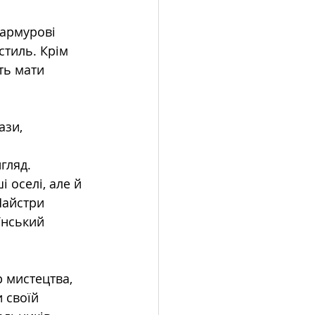
армурові 
стиль. Крім 
ть мати 
ази, 
гляд.
оселі, але й 
Майстри 
їнський 
 мистецтва, 
 своїй 