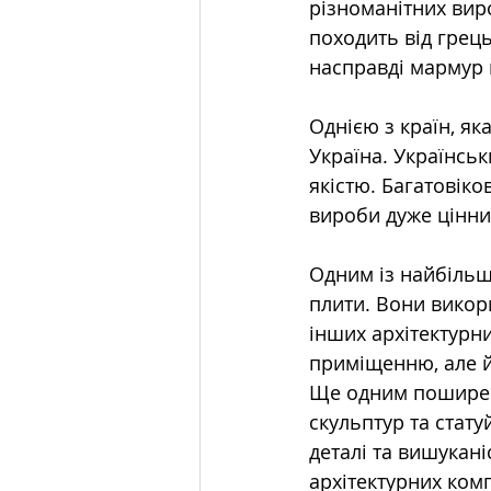
різноманітних виро
походить від грець
насправді мармур 
Однією з країн, я
Україна. Українсь
якістю. Багатовік
вироби дуже цінни
Одним із найбільш
плити. Вони викори
інших архітектурн
приміщенню, але й
Ще одним поширен
скульптур та стат
деталі та вишукані
архітектурних ком