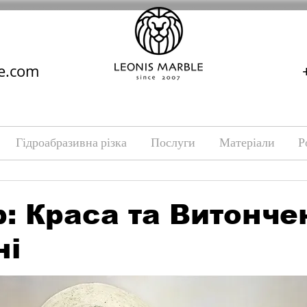
e.com
Гідроабразивна різка
Послуги
Матеріали
Р
: Краса та Витонче
ні