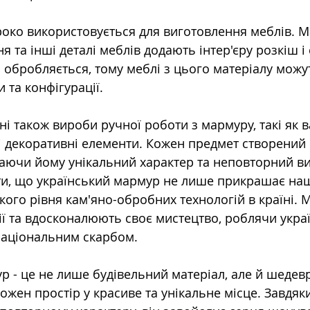
ко використовується для виготовлення меблів. М
я та інші деталі меблів додають інтер'єру розкіш і 
 обробляється, тому меблі з цього матеріалу можу
 та конфігурації.
 також вироби ручної роботи з мармуру, такі як в
ші декоративні елементи. Кожен предмет створений 
даючи йому унікальний характер та неповторний ви
и, що український мармур не лише прикрашає наші 
ого рівня кам'яно-обробних технологій в країні. 
ії та вдосконалюють своє мистецтво, роблячи укра
аціональним скарбом.
р - це не лише будівельний матеріал, але й шедевр
жен простір у красиве та унікальне місце. Завдяки