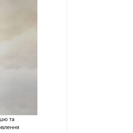
шю та 
овлення 