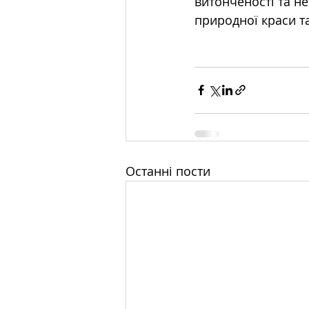
витонченості та н
природної краси т
Останні пости