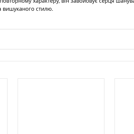
еповторному характеру, він завойовує серця шанув
а вишуканого стилю.