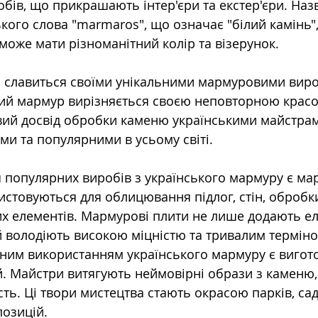
бів, що прикрашають інтер'єри та екстер'єри. Наз
кого слова "marmaros", що означає "білий камінь",
може мати різноманітний колір та візерунок.
ка славиться своїми унікальними мармуровими виро
кий мармур вирізняється своєю неповторною крас
овий досвід обробки каменю українськими майстрам
ми та популярними в усьому світі.
 популярних виробів з українського мармуру є ма
стовуються для облицювання підлог, стін, обробки
их елементів. Мармурові плити не лише додають ел
 володіють високою міцністю та тривалим терміно
им використанням українського мармуру є вигот
уй. Майстри витягують неймовірні образи з каменю
сть. Ці твори мистецтва стають окрасою парків, саді
позицій.