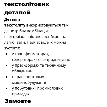
текстолітових 
деталей
Деталі з 
текстоліту
 використовуються там, 
де потрібна комбінація 
електроізоляції, зносостійкості та 
легкої ваги. Найчастіше їх можна 
зустріти:
у трансформаторах, 
генераторах і електродвигунах
у прес-формах та технічному 
обладнанні
в транспортному 
машинобудуванні
у побутових і промислових 
приладах
Замовте 