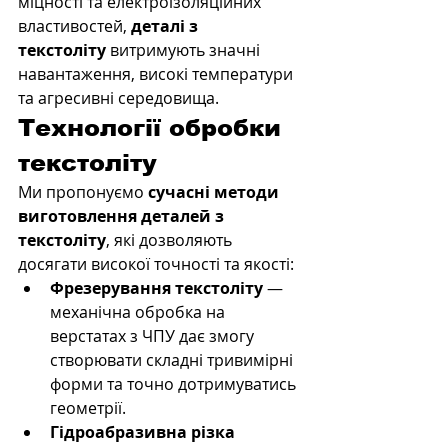
міцності та електроізоляційних 
властивостей, 
деталі з 
текстоліту
 витримують значні 
навантаження, високі температури 
та агресивні середовища.
Технології обробки 
текстоліту
Ми пропонуємо 
сучасні методи 
виготовлення деталей з 
текстоліту
, які дозволяють 
досягати високої точності та якості:
Фрезерування текстоліту
 — 
механічна обробка на 
верстатах з ЧПУ дає змогу 
створювати складні тривимірні 
форми та точно дотримуватись 
геометрії.
Гідроабразивна різка 