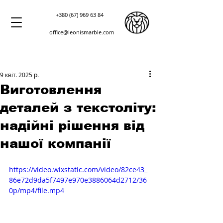
+380 (67) 969 63 84
office@leonismarble.com
9 квіт. 2025 р.
Виготовлення
деталей з текстоліту:
надійні рішення від
нашої компанії
https://video.wixstatic.com/video/82ce43_
86e72d9da5f7497e970e3886064d2712/36
0p/mp4/file.mp4